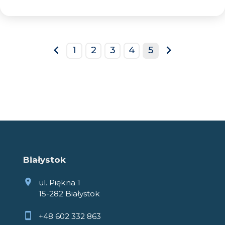
1
2
3
4
5
prev
next
Białystok
ul. Piękna 1
15-282 Białystok
+48 602 332 863