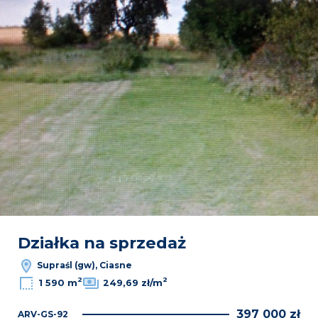
Działka na sprzedaż
Supraśl (gw), Ciasne
2
2
1 590 m
249,69 zł/m
397 000 zł
ARV-GS-92