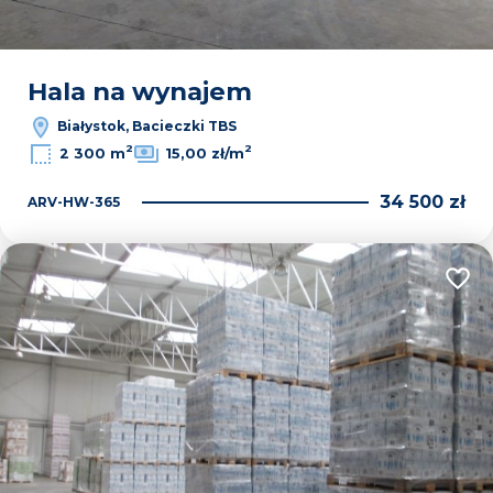
Hala na wynajem
Białystok, Bacieczki TBS
2
2
2 300 m
15,00 zł/m
34 500 zł
ARV-HW-365
Dodaj