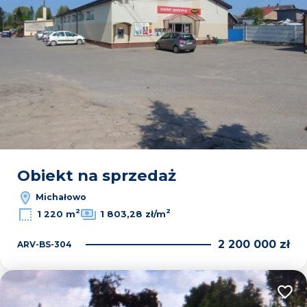
Obiekt na sprzedaż
Michałowo
2
2
1 220 m
1 803,28 zł/m
2 200 000 zł
ARV-BS-304
Dodaj