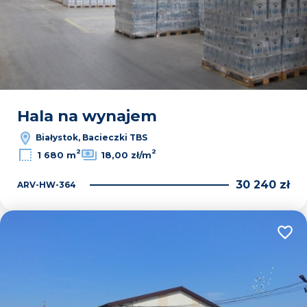
Hala na wynajem
Białystok, Bacieczki TBS
2
2
1 680 m
18,00 zł/m
30 240 zł
ARV-HW-364
Dodaj