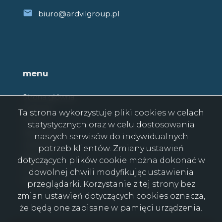
biuro@ardvilgroup.pl
menu
Strona główna
O firmie
Ta strona wykorzystuje pliki cookies w celach
Oferty
statystycznych oraz w celu dostosowania
Zgłoszenia
naszych serwisów do indywidualnych
Ulubione
potrzeb klientów. Zmiany ustawień
Blog
dotyczących plików cookie można dokonać w
Kontakt
dowolnej chwili modyfikując ustawienia
Rodo
przeglądarki. Korzystanie z tej strony bez
zmian ustawień dotyczących cookies oznacza,
że będą one zapisane w pamięci urządzenia.