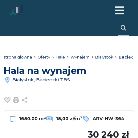
strona.glowna
Oferty
Hale
Wynajem
Białystok
Bacieczk
Hala na wynajem
Białystok, Bacieczki TBS
Dodaj do ulubionych
Drukuj
Udostępnij
2
1680.00 m²
18,00 zł/m
ARV-HW-364
30 240 zł