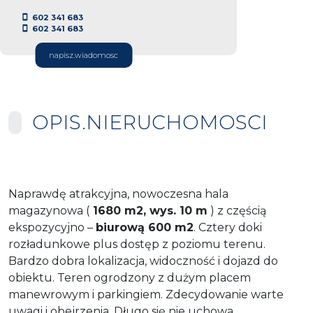
602 341 683
602 341 683
napisz.wiadomosc
OPIS.NIERUCHOMOSCI
Naprawdę atrakcyjna, nowoczesna hala
magazynowa (
1680 m2, wys. 10 m
) z częścią
ekspozycyjno –
biurową 600 m2
. Cztery doki
rozładunkowe plus dostęp z poziomu terenu.
Bardzo dobra lokalizacja, widoczność i dojazd do
obiektu. Teren ogrodzony z dużym placem
manewrowym i parkingiem. Zdecydowanie warte
uwagi i obejrzenia. Długo się nie uchowa.