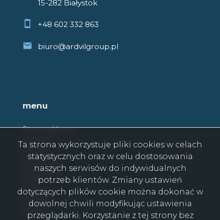
15-282 Białystok
+48 602 332 863
biuro@ardvilgroup.pl
menu
Strona główna
O firmie
Ta strona wykorzystuje pliki cookies w celach
Oferty
statystycznych oraz w celu dostosowania
Zgłoszenia
naszych serwisów do indywidualnych
Ulubione
potrzeb klientów. Zmiany ustawień
Blog
dotyczących plików cookie można dokonać w
Kontakt
dowolnej chwili modyfikując ustawienia
Rodo
przeglądarki. Korzystanie z tej strony bez