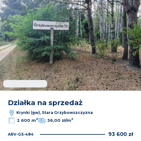
Oferta na wyłączność
Działka na sprzedaż
Krynki (gw), Stara Grzybowszczyzna
2
2
2 600 m
36,00 zł/m
93 600 zł
ARV-GS-484