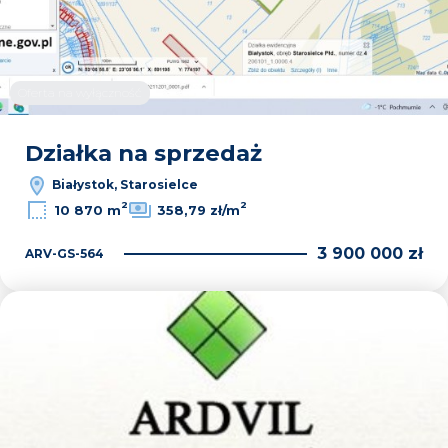
Oferta na wyłączność
Działka na sprzedaż
Białystok, Starosielce
2
2
10 870 m
358,79 zł/m
3 900 000 zł
ARV-GS-564
Dodaj