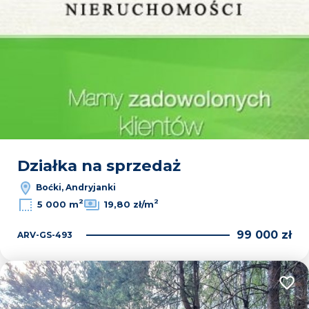
Działka na sprzedaż
Boćki, Andryjanki
2
2
5 000 m
19,80 zł/m
99 000 zł
ARV-GS-493
Dodaj