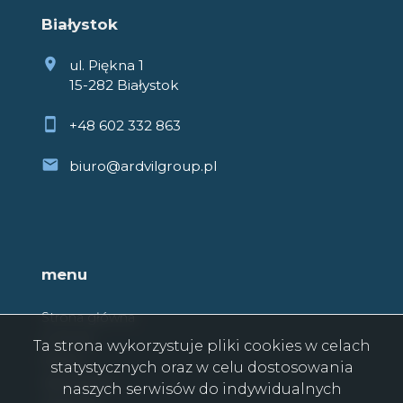
Białystok
ul. Piękna 1
15-282 Białystok
+48 602 332 863
biuro@ardvilgroup.pl
menu
Strona główna
O firmie
Ta strona wykorzystuje pliki cookies w celach
Oferty
statystycznych oraz w celu dostosowania
Zgłoszenia
naszych serwisów do indywidualnych