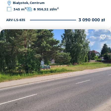
Białystok, Centrum
2
2
345 m
8 956,52 zł/m
3 090 000 zł
ARV-LS-635
Dodaj