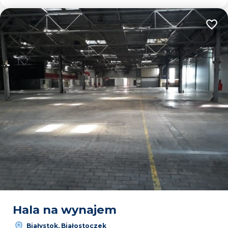
Dodaj
Hala na wynajem
Białystok, Białostoczek