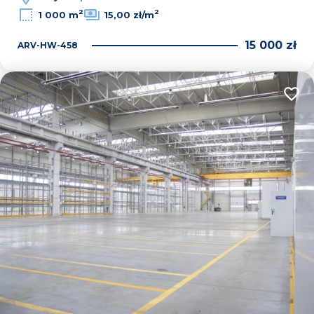
2
2
1 000 m
15,00 zł/m
15 000 zł
ARV-HW-458
Dodaj