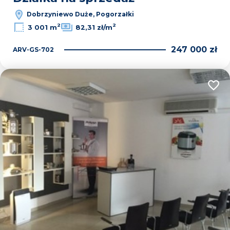
Dobrzyniewo Duże, Pogorzałki
2
2
3 001 m
82,31 zł/m
247 000 zł
ARV-GS-702
Dodaj