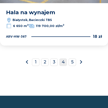
Hala na wynajem
Białystok, Bacieczki TBS
2
2
6 650 m
119 700,00 zł/m
18 zł
ARV-HW-367
1
2
3
4
5
prev
next