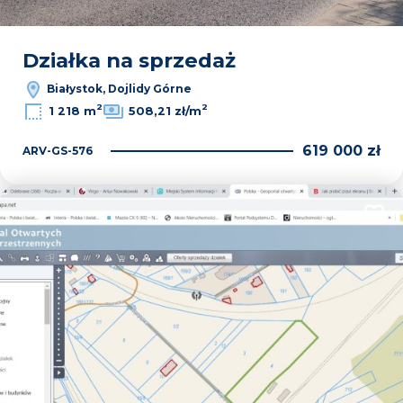
Działka na sprzedaż
Białystok, Dojlidy Górne
2
2
1 218 m
508,21 zł/m
619 000 zł
ARV-GS-576
Dodaj