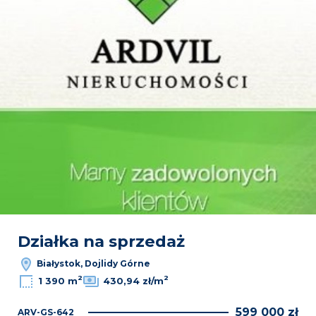
Działka na sprzedaż
Białystok, Dojlidy Górne
2
2
1 390 m
430,94 zł/m
599 000 zł
ARV-GS-642