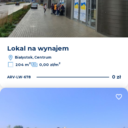
Lokal na wynajem
Białystok, Centrum
2
2
204 m
0,00 zł/m
0 zł
ARV-LW-678
Dodaj