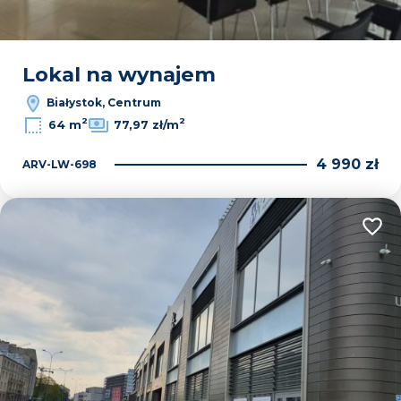
Lokal na wynajem
Białystok, Centrum
2
2
64 m
77,97 zł/m
4 990 zł
ARV-LW-698
Dodaj