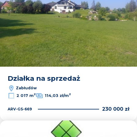
Działka na sprzedaż
Zabłudów
2
2
2 017 m
114,03 zł/m
230 000 zł
ARV-GS-669
Dodaj