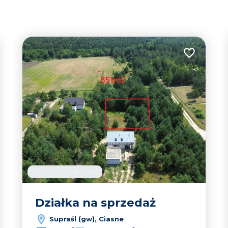
tabela
lista
 do ulubionych
Dodaj do u
Oferta na wyłączność
Działka na sprzedaż
2
Supraśl (gw), Ciasne