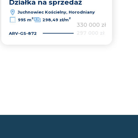
Działka na sprzedaż
Juchnowiec Kościelny, Horodniany
2
2
995 m
298,49 zł/m
330 000 zł
297 000 zł
ARV-GS-872