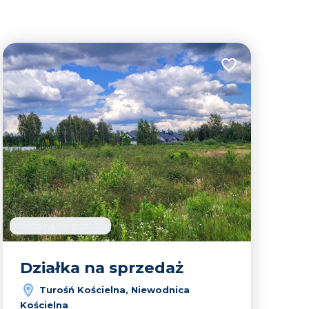
Dodaj do ulubion
lubionych
Oferta na wyłączność
Działka na sprzedaż
Turośń Kościelna, Niewodnica
Leaflet
|
© OpenMapTiles
© OpenStreetMap contributors
Kościelna