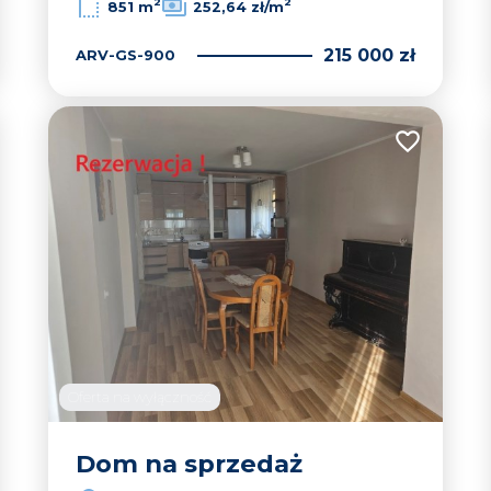
2
2
851 m
252,64 zł/m
215 000 zł
ARV-GS-900
 do ulubionych
Dodaj do u
Oferta na wyłączność
Dom na sprzedaż