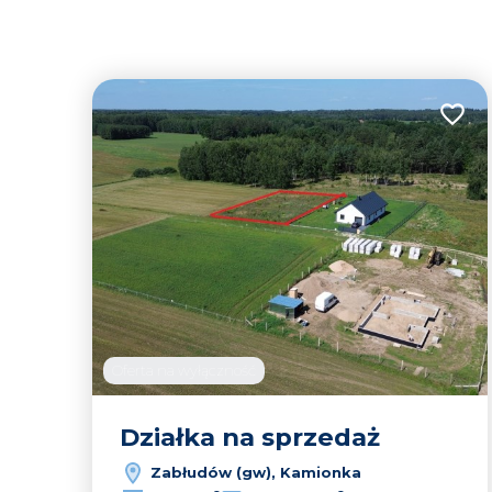
Dodaj
Oferta na wyłączność
Działka na sprzedaż
Zabłudów (gw), Kamionka