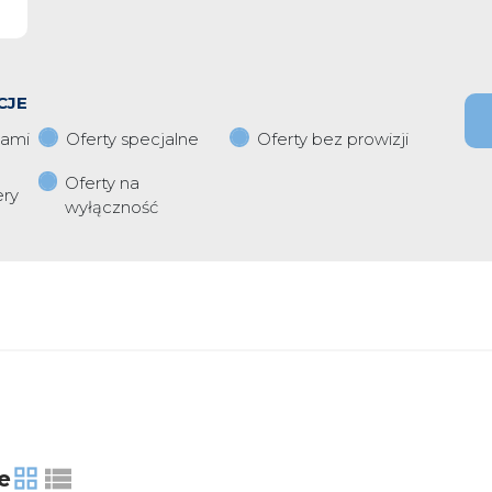
CJE
iami
Oferty specjalne
Oferty bez prowizji
Oferty na
ery
wyłączność
e