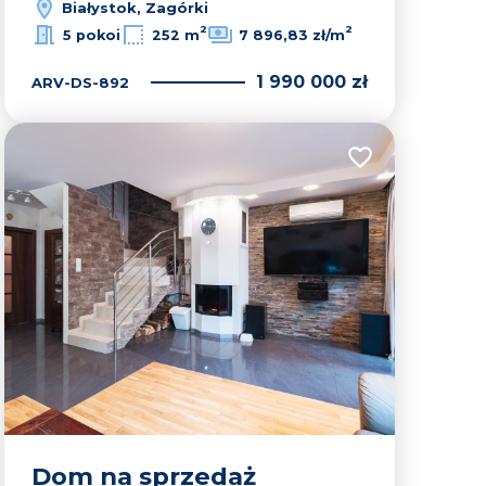
Białystok, Zagórki
2
2
5 pokoi
252 m
7 896,83 zł/m
1 990 000 zł
ARV-DS-892
lubionych
Dodaj do ulubion
Dom na sprzedaż