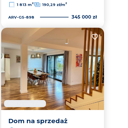
2
2
1 813 m
190,29 zł/m
345 000 zł
ARV-GS-898
lubionych
Dodaj do ulubion
Oferta na wyłączność
Dom na sprzedaż