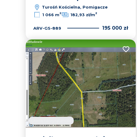
Turośń Kościelna, Pomigacze
2
2
1 066 m
182,93 zł/m
195 000 zł
ARV-GS-889
Dodaj
Oferta na wyłączność