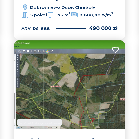
Dobrzyniewo Duże, Chraboły
2
2
5 pokoi
175 m
2 800,00 zł/m
490 000 zł
ARV-DS-888
 do ulubionych
Dodaj do u
Oferta na wyłączność