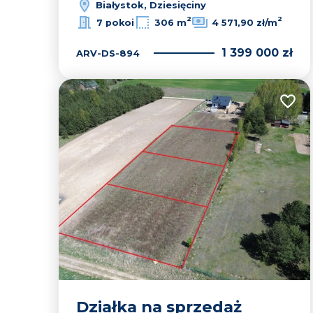
Białystok, Dziesięciny
2
2
7 pokoi
306 m
4 571,90 zł/m
1 399 000 zł
ARV-DS-894
Dodaj
Działka na sprzedaż