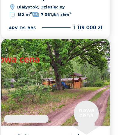
Białystok, Dziesięciny
2
2
152 m
7 361,84 zł/m
1 119 000 zł
ARV-DS-885
lubionych
Dodaj do ulubion
nowa
cena
Oferta na wyłączność