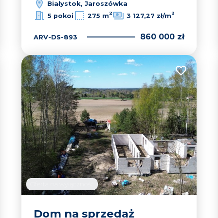
Białystok, Jaroszówka
2
2
5 pokoi
275 m
3 127,27 zł/m
860 000 zł
ARV-DS-893
 do ulubionych
Dodaj do u
Oferta na wyłączność
Dom na sprzedaż