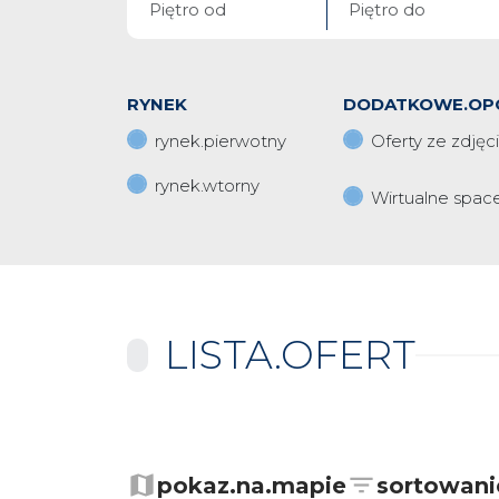
RYNEK
DODATKOWE.OP
rynek.pierwotny
Oferty ze zdjęc
rynek.wtorny
Wirtualne spac
LISTA.OFERT
+
−
pokaz.na.mapie
sortowani