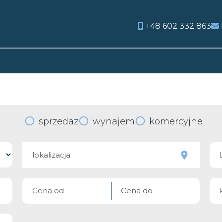
+48 602 332 863
orite
sprzedaz
wynajem
komercyjne