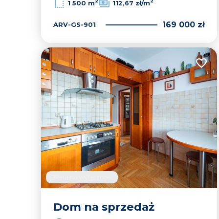
2
2
1 500 m
112,67 zł/m
169 000 zł
ARV-GS-901
Dodaj
Oferta na wyłączność
Dom na sprzedaż