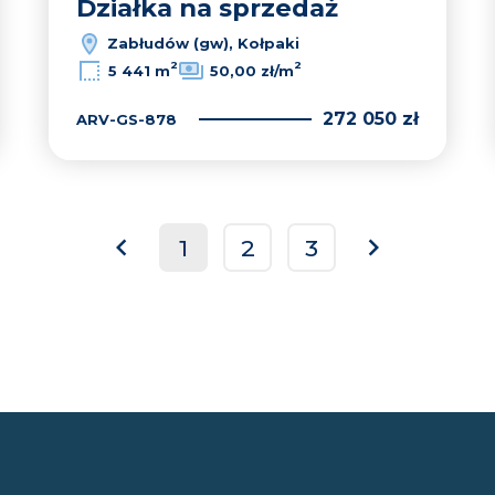
Działka na sprzedaż
Zabłudów (gw), Kołpaki
2
2
5 441 m
50,00 zł/m
272 050 zł
ARV-GS-878
1
2
3
prev
next