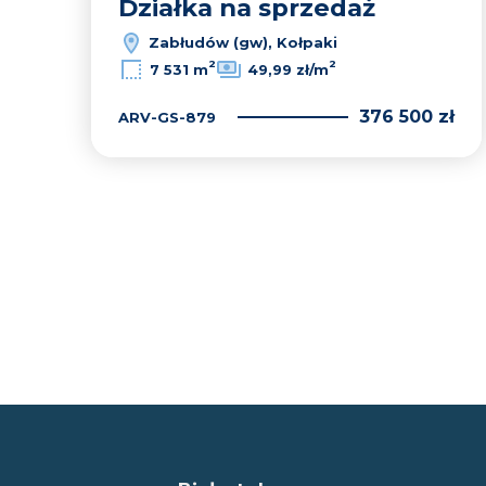
Działka na sprzedaż
Zabłudów (gw), Kołpaki
2
2
7 531 m
49,99 zł/m
376 500 zł
ARV-GS-879