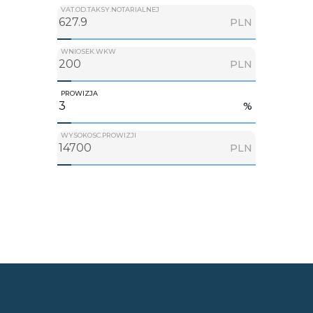
VAT.OD.TAKSY.NOTARIALNEJ
PLN
WNIOSEK.WKW
PLN
PROWIZJA
%
WYSOKOSC.PROWIZJI
PLN