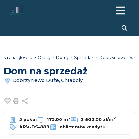
strona.glowna
Oferty
Domy
Sprzedaż
Dobrzyniewo Duże
Dom na sprzedaż
Dobrzyniewo Duże, Chraboły
Dodaj do ulubionych
Drukuj
Udostępnij
2
5 pokoi
175.00 m²
2 800,00 zł/m
ARV-DS-888
oblicz.rate.kredytu