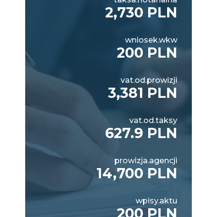
2,730 PLN
wniosek.wkw
200 PLN
vat.od.prowizji
3,381 PLN
vat.od.taksy
627.9 PLN
prowizja.agencji
14,700 PLN
wpisy.aktu
200 PLN