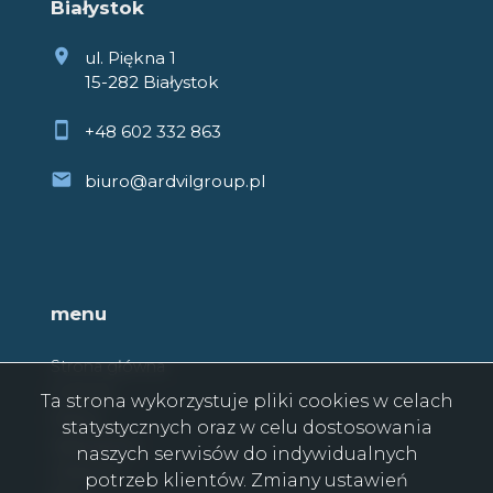
Białystok
ul. Piękna 1
15-282 Białystok
+48 602 332 863
biuro@ardvilgroup.pl
menu
Strona główna
O firmie
Ta strona wykorzystuje pliki cookies w celach
Oferty
statystycznych oraz w celu dostosowania
Zgłoszenia
naszych serwisów do indywidualnych
Ulubione
potrzeb klientów. Zmiany ustawień