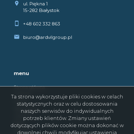
ul. Piękna 1
15-282 Białystok
+48 602 332 863
biuro@ardvilgroup.pl
menu
Strona główna
O firmie
Ta strona wykorzystuje pliki cookies w celach
Oferty
statystycznych oraz w celu dostosowania
Zgłoszenia
naszych serwisów do indywidualnych
Ulubione
potrzeb klientów. Zmiany ustawień
Blog
dotyczących plików cookie można dokonać w
Kontakt
dowolnej chwili modyfikując ustawienia