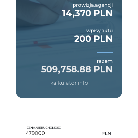
prowizja.agencji
14,370 PLN
wpisy.aktu
200 PLN
razem
509,758.88 PLN
kalkulator.info
CENA.NIERUCHOMOSCI
PLN