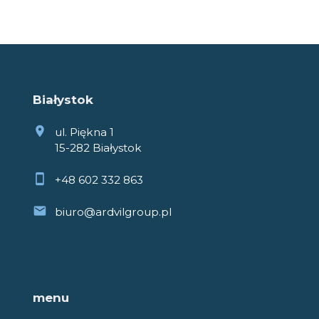
Białystok
ul. Piękna 1
15-282 Białystok
+48 602 332 863
biuro@ardvilgroup.pl
menu