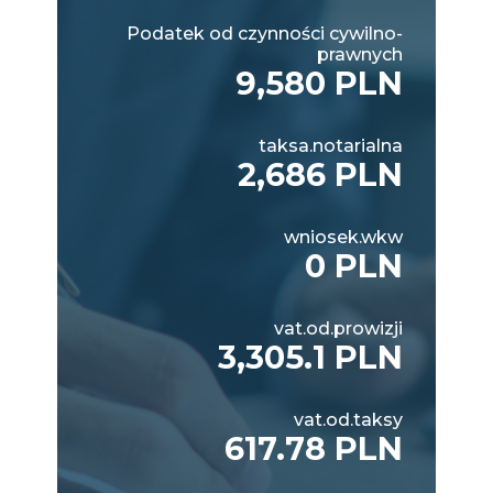
Podatek od czynności cywilno-
prawnych
9,580 PLN
taksa.notarialna
2,686 PLN
wniosek.wkw
0 PLN
vat.od.prowizji
3,305.1 PLN
vat.od.taksy
617.78 PLN