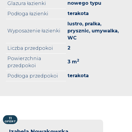
nowego typu
Glazura łazienki
terakota
Podłoga łazienki
lustro, pralka,
Wyposażenie łazienki
prysznic, umywalka,
WC
2
Liczba przedpokoi
Powierzchnia
2
3 m
przedpokoi
terakota
Podłoga przedpokoi
11
OFERT
Izabela Nowakowska