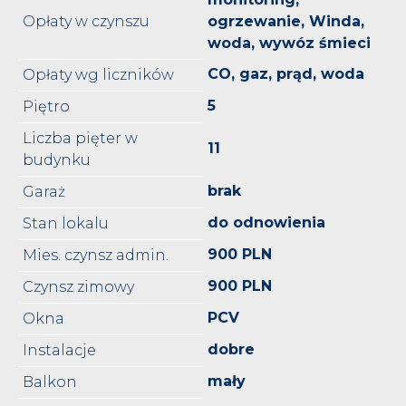
Opłaty w czynszu
ogrzewanie, Winda,
woda, wywóz śmieci
CO, gaz, prąd, woda
Opłaty wg liczników
5
Piętro
Liczba pięter w
11
budynku
brak
Garaż
do odnowienia
Stan lokalu
900 PLN
Mies. czynsz admin.
900 PLN
Czynsz zimowy
PCV
Okna
dobre
Instalacje
mały
Balkon