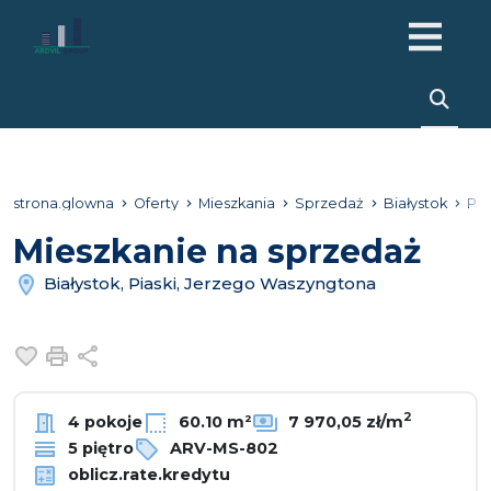
strona.glowna
Oferty
Mieszkania
Sprzedaż
Białystok
Pia
Mieszkanie na sprzedaż
Białystok, Piaski, Jerzego Waszyngtona
Dodaj do ulubionych
Drukuj
Udostępnij
2
4 pokoje
60.10 m²
7 970,05 zł/m
5 piętro
ARV-MS-802
oblicz.rate.kredytu