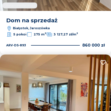
Oferta na wyłączność
Dom na sprzedaż
Białystok, Jaroszówka
2
2
5 pokoi
275 m
3 127,27 zł/m
860 000 zł
ARV-DS-893
Dodaj