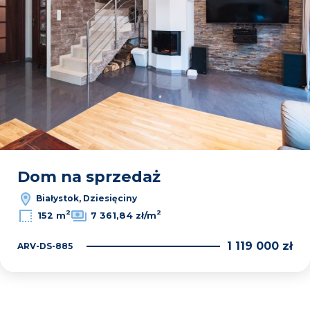
Dom na sprzedaż
Białystok, Dziesięciny
2
2
152 m
7 361,84 zł/m
1 119 000 zł
ARV-DS-885