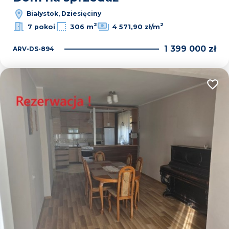
Białystok, Dziesięciny
2
2
7 pokoi
306 m
4 571,90 zł/m
1 399 000 zł
ARV-DS-894
Dodaj