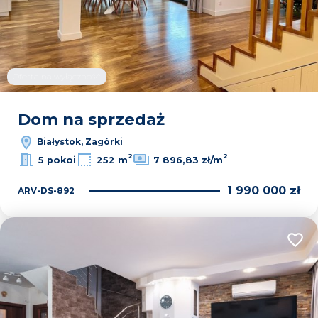
Oferta na wyłączność
Dom na sprzedaż
Białystok, Zagórki
2
2
5 pokoi
252 m
7 896,83 zł/m
1 990 000 zł
ARV-DS-892
Dodaj