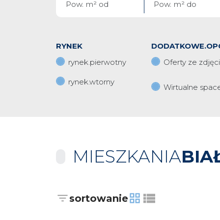
RYNEK
DODATKOWE.OP
rynek.pierwotny
Oferty ze zdjęc
rynek.wtorny
Wirtualne spac
MIESZKANIA
BIA
sortowanie
tabela
lista