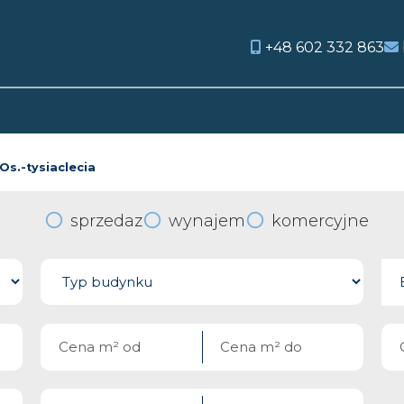
+48 602 332 863
orite
Os.-tysiaclecia
sprzedaz
wynajem
komercyjne