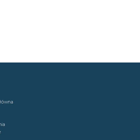
główna
ia
e