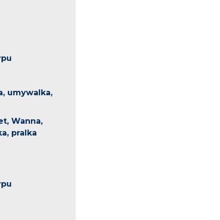
ypu
, umywalka,
det, Wanna,
ka, pralka
ypu