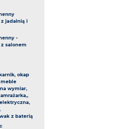
henny
z jadalnią i
henny -
 z salonem
ekarnik, okap
 meble
na wymiar,
amrażarka,,
elektryczna,
,
ak z baterią
c