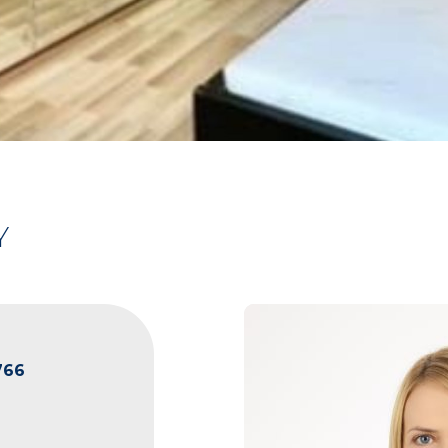
Y
766