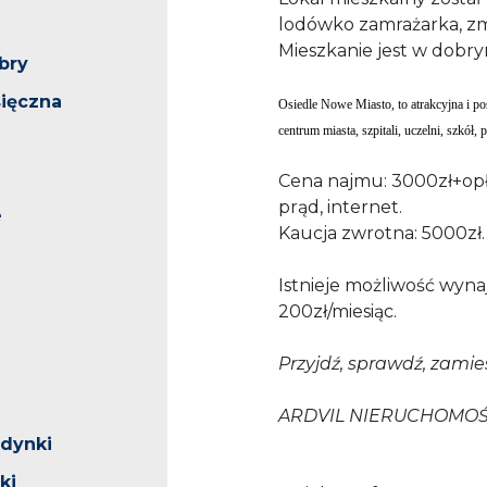
lodówko zamrażarka, zm
Mieszkanie jest w dobry
bry
ięczna
Osiedle Nowe Miasto, to atrakcyjna i pos
centrum miasta, szpitali, uczelni, szkół,
Cena najmu: 3000zł+opłat
prąd, internet.
e
Kaucja zwrotna: 5000zł.
Istnieje możliwość wyna
200zł/miesiąc.
Przyjdź, sprawdź, zami
ARDVIL NIERUCHOMOŚCI
udynki
ki