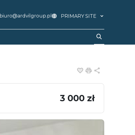
biuro@ardvilgroup.pl
Dodaj do ulubiony
Drukuj
Udostępnij
3 000 zł