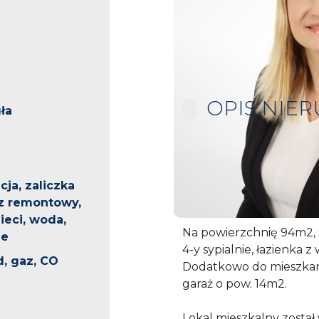
OPIS.NIE
ła
Gorąco polecam przestr
94m2, przy ul. Krętej, n
cja, zaliczka
na IV piętrze, w bloku z
z remontowy,
eci, woda,
Na powierzchnię 94m2, 
ie
4-y sypialnie, łazienka 
d, gaz, CO
Dodatkowo do mieszkani
garaż o pow. 14m2.
Lokal mieszkalny zosta