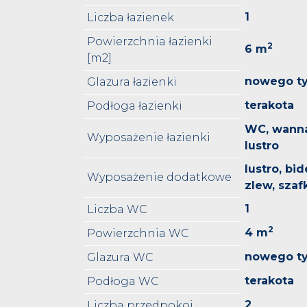
1
Liczba łazienek
Powierzchnia łazienki
2
6 m
[m2]
nowego t
Glazura łazienki
terakota
Podłoga łazienki
WC, wanna
Wyposażenie łazienki
lustro
lustro, bi
Wyposażenie dodatkowe
zlew, szaf
1
Liczba WC
2
4 m
Powierzchnia WC
nowego t
Glazura WC
terakota
Podłoga WC
2
Liczba przedpokoi