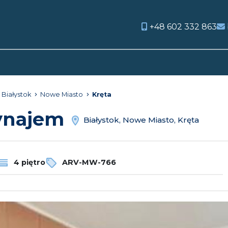
+48 602 332 863
orite
Białystok
Nowe Miasto
Kręta
wynajem
Białystok, Nowe Miasto, Kręta
4 piętro
ARV-MW-766