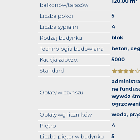
120,00 m²
balkonów/tarasów
5
Liczba pokoi
4
Liczba sypialni
blok
Rodzaj budynku
beton, ceg
Technologia budowlana
5000
Kaucja zabezp.
Standard
administra
na fundus
Opłaty w czynszu
wywóz śmi
ogrzewan
woda, prą
Opłaty wg liczników
4
Piętro
5
Liczba pięter w budynku