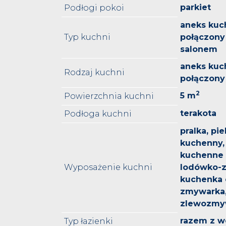
parkiet
Podłogi pokoi
aneks kuc
Typ kuchni
połączony 
salonem
aneks kuc
Rodzaj kuchni
połączony
2
5 m
Powierzchnia kuchni
terakota
Podłoga kuchni
pralka, pi
kuchenny,
kuchenne 
Wyposażenie kuchni
lodówko-z
kuchenka 
zmywarka
zlewozmyw
razem z w
Typ łazienki