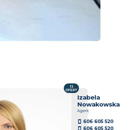
11
OFERT
Izabela
Nowakowska
Agent
606 605 520
606 605 520