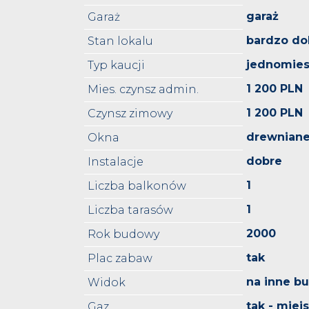
garaż
Garaż
bardzo do
Stan lokalu
jednomies
Typ kaucji
1 200 PLN
Mies. czynsz admin.
1 200 PLN
Czynsz zimowy
drewnian
Okna
dobre
Instalacje
1
Liczba balkonów
1
Liczba tarasów
2000
Rok budowy
tak
Plac zabaw
na inne b
Widok
tak - miejs
Gaz