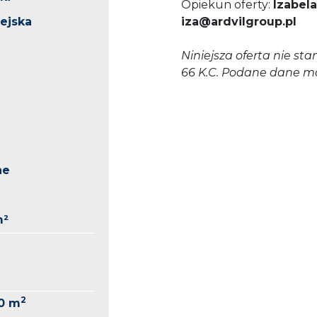
Opiekun oferty:
Izabela
iejska
iza@ardvilgroup.pl
Niniejsza oferta nie st
66 K.C. Podane dane ma
ne
m²
2
10 m