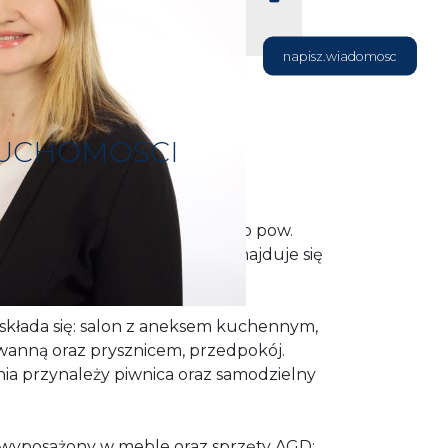
napisz.wiadomosc
RUCHOMOSCI
onne, odświeżone mieszkanie o pow.
a os. Nowe Miasto. Mieszkanie znajduje się
 2000r.
składa się: salon z aneksem kuchennym,
z wanną oraz prysznicem, przedpokój.
a przynależy piwnica oraz samodzielny
ł wyposażony w meble oraz sprzęty AGD: