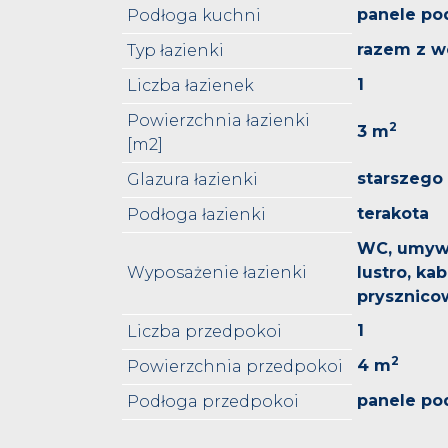
panele p
Podłoga kuchni
razem z w
Typ łazienki
1
Liczba łazienek
Powierzchnia łazienki
2
3 m
[m2]
starszego
Glazura łazienki
terakota
Podłoga łazienki
WC, umywa
Wyposażenie łazienki
lustro, ka
prysznico
1
Liczba przedpokoi
2
4 m
Powierzchnia przedpokoi
panele p
Podłoga przedpokoi