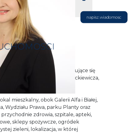
napisz.wiadomosc
RUCHOMOSCI
unkcjonalne mieszkanie, znajdujące się
iedli, blisko centrum, na os. Mickiewicza,
!
al mieszkalny, obok Galerii Alfa i Białej,
a, Wydziału Prawa, parku Planty oraz
przychodnie zdrowia, szpitale, apteki,
owe, sklepy spożywcze, ogródek
tej zieleni, lokalizacja, w której
ę odpoczywasz.