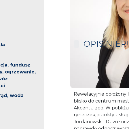
OPIS.NIE
ła
cja, fundusz
Polecam, dwustronne, f
, ogrzewanie,
na jednym z lubianych os
wóz
przy ul. Słowackiego
ci
Rewelacyjnie położony lok
prąd, woda
blisko do centrum miast
Akcentu zoo. W pobliżu 
ryneczek, punkty usług
Jordanowski. Dużo soczys
naprawd