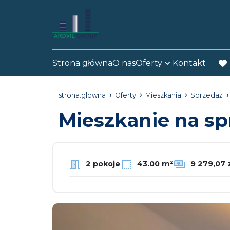
Strona główna
O nas
Oferty
Kontakt
fav
strona.glowna
Oferty
Mieszkania
Sprzedaż
Mieszkanie na s
2 pokoje
43.00 m²
9 279,07 