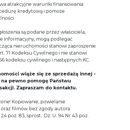
wa atrakcyjne warunki finansowania
ocedurę kredytową i pomoże
ności.
łoszenia są podane przez właściciela,
ie informacyjny, mogą podlegać
tycząca nieruchomości stanowi zaproszenie
t. 71 Kodeksu Cywilnego i nie stanowi
. 66 kodeksu cywilnego i następnych KC.
homości wiąże się ze sprzedażą innej -
 a na pewno pomogę Państwu
ansakcji. Zapraszam do kontaktu.
one! Kopiowanie, powielanie
 oraz filmów bez zgody autora
24 poz. 83, sprost.: Dz. U. 94 Nr 43 poz.