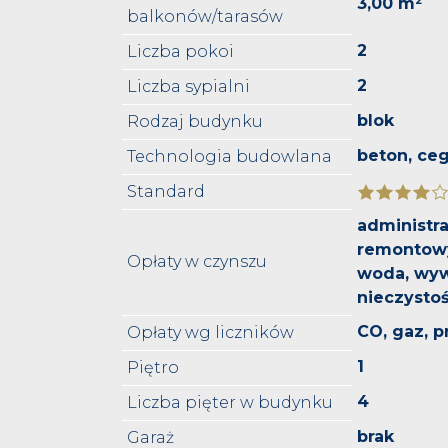
3,00 m²
balkonów/tarasów
2
Liczba pokoi
2
Liczba sypialni
blok
Rodzaj budynku
beton, ceg
Technologia budowlana
Standard
administra
remontowy
Opłaty w czynszu
woda, wy
nieczystoś
CO, gaz, 
Opłaty wg liczników
1
Piętro
4
Liczba pięter w budynku
brak
Garaż