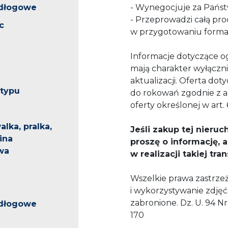
odłogowe
- Wynegocjuje za Państ
- Przeprowadzi całą pr
c
w przygotowaniu formal
Informacje dotyczące og
mają charakter wyłączn
aktualizacji. Oferta do
 typu
do rokowań zgodnie z ar
oferty określonej w art
lka, pralka,
Jeśli zakup tej nieruc
bina
proszę o informację,
wa
w realizacji takiej tr
Wszelkie prawa zastrzeż
i wykorzystywanie zdjęć
zabronione. Dz. U. 94 Nr 
odłogowe
170