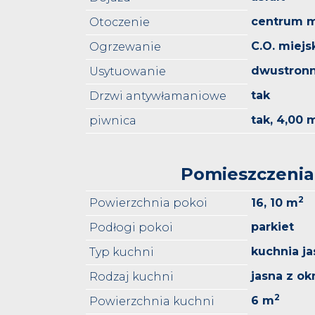
centrum m
Otoczenie
C.O. miejs
Ogrzewanie
dwustron
Usytuowanie
tak
Drzwi antywłamaniowe
tak, 4,00 
piwnica
Pomieszczenia
2
Powierzchnia pokoi
16, 10 m
parkiet
Podłogi pokoi
kuchnia ja
Typ kuchni
jasna z o
Rodzaj kuchni
2
6 m
Powierzchnia kuchni