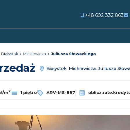
+48 602 332 863
orite
Białystok
Mickiewicza
Juliusza Słowackiego
przedaż
Białystok, Mickiewicza, Juliusza Słow
2
zł/m
1 piętro
ARV-MS-897
oblicz.rate.kredyt