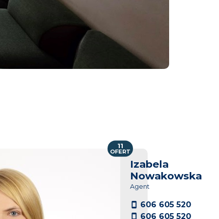
11
OFERT
Izabela
Nowakowska
Agent
606 605 520
606 605 520