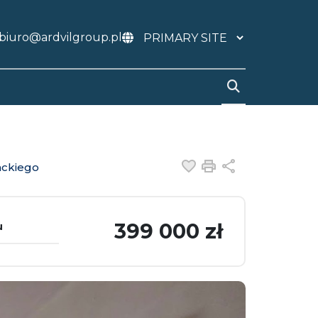
biuro@ardvilgroup.pl
Dodaj do ulubiony
Drukuj
Udostępnij
ackiego
399 000 zł
u