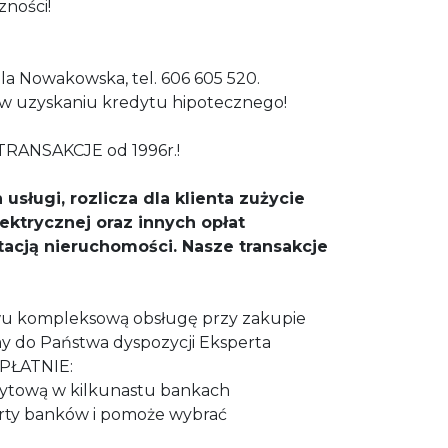
auzulą wyłączności!
la Nowakowska, tel. 606 605 520.
w uzyskaniu kredytu hipotecznego!
RANSAKCJE od 1996r.!
usługi, rozlicza dla klienta zużycie
lektrycznej oraz innych opłat
acją nieruchomości. Nasze transakcje
u kompleksową obsługę przy zakupie
y do Państwa dyspozycji Eksperta
ZPŁATNIE:
dytową w kilkunastu bankach
erty banków i pomoże wybrać