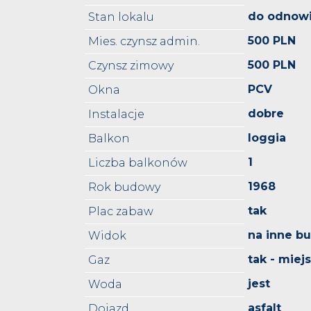
do odnowi
Stan lokalu
500 PLN
Mies. czynsz admin.
500 PLN
Czynsz zimowy
PCV
Okna
dobre
Instalacje
loggia
Balkon
1
Liczba balkonów
1968
Rok budowy
tak
Plac zabaw
na inne b
Widok
tak - miejs
Gaz
jest
Woda
asfalt
Dojazd