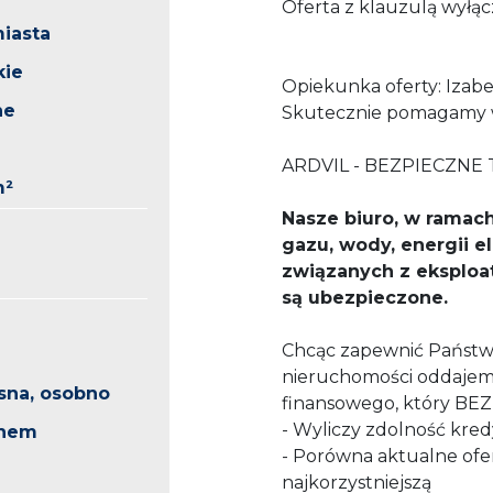
Oferta z kl
iasta
kie
Opiekunka oferty: Izabe
ne
Skutecznie pomagamy 
ARDVIL - BEZPIECZNE T
m²
Nasze biuro, w ramach 
gazu, wody, energii e
związanych z eksploat
są ubezpieczone.
Chcąc zapewnić Państw
nieruchomości oddajem
sna, osobno
finansowego, który BE
- Wyliczy zdolność kre
knem
- Porówna aktualne of
najkorzystniejszą