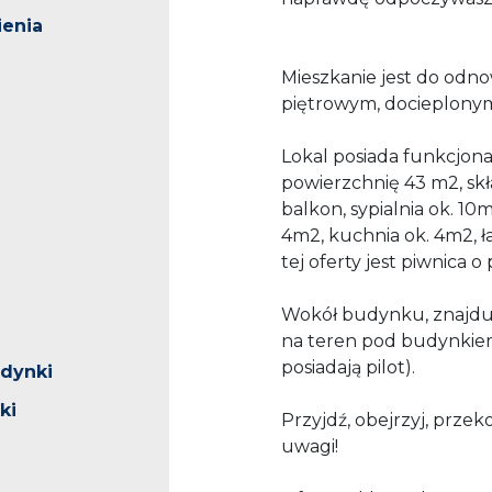
enia
Mieszkanie jest do odno
piętrowym, docieplony
Lokal posiada funkcjona
powierzchnię 43 m2, skła
balkon, sypialnia ok. 10
4m2, kuchnia ok. 4m2, 
tej oferty jest piwnica o
Wokół budynku, znajduj
na teren pod budynkie
posiadają pilot).
udynki
ki
Przyjdź, obejrzyj, prze
uwagi!