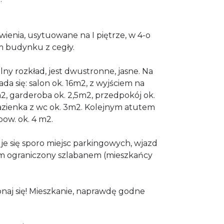
wienia, usytuowane na I piętrze, w 4-o
m budynku z cegły.
lny rozkład, jest dwustronne, jasne. Na
da się: salon ok. 16m2, z wyjściem na
m2, garderoba ok. 2,5m2, przedpokój ok.
łazienka z wc ok. 3m2. Kolejnym atutem
 pow. ok. 4 m2.
e się sporo miejsc parkingowych, wjazd
m ograniczony szlabanem (mieszkańcy
konaj się! Mieszkanie, naprawdę godne